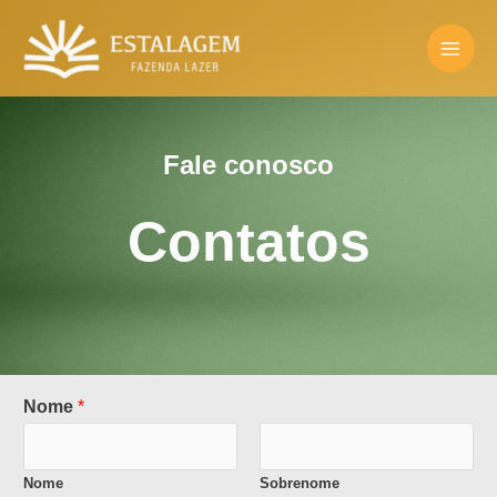
Ir
MAI
para
ME
o
conteúdo
Fale conosco
Contatos
Nome
*
Nome
Sobrenome