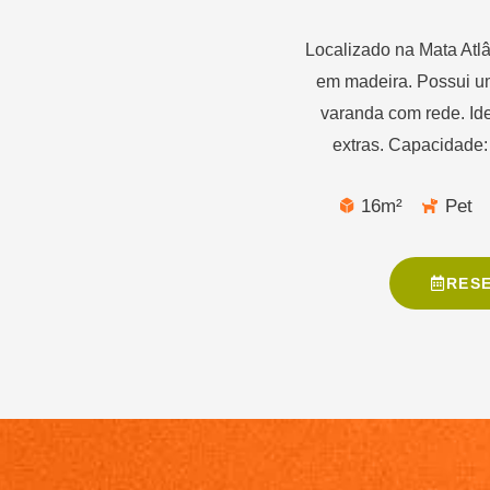
Localizado na Mata Atlâ
em madeira. Possui u
varanda com rede. Id
extras. Capacidade
16m²
Pet
RES